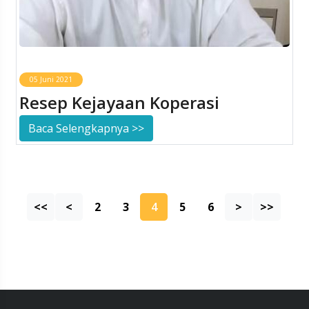
05 Juni 2021
Resep Kejayaan Koperasi
Baca Selengkapnya >>
<<
<
2
3
4
5
6
>
>>