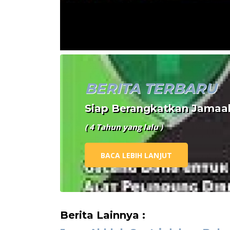
BERITA TERBARU
Siap Berangkatkan Jamaa
( 4 Tahun yang lalu )
BACA LEBIH LANJUT
Berita Lainnya :