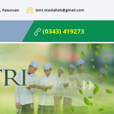
on, Pasuruan
bmt.maslahah@gmail.com
(0343) 419273
⏩
Next