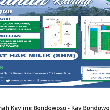
ah dan Tanah (SHM) Susukanrejo - B