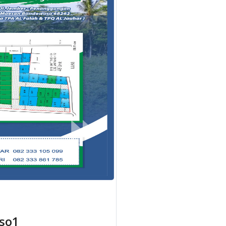
⏩
Next
MT02