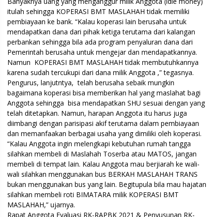
Banyaknya uang yang menganggur milik Anggota (idle money)
itulah sehingga KOPERASI BMT MASLAHAH tidak memiliki
pembiayaan ke bank. “Kalau koperasi lain berusaha untuk
mendapatkan dana dari pihak ketiga terutama dari kalangan
perbankan sehingga bila ada program penyaluran dana dari
Pemerintah berusaha untuk mengejar dan mendapatkannya.
Namun KOPERASI BMT MASLAHAH tidak membutuhkannya
karena sudah tercukupi dari dana milik Anggota ,” tegasnya.
Pengurus, lanjutntya, telah berusaha sebaik mungkin
bagaimana koperasi bisa memberikan hal yang maslahat bagi
Anggota sehingga bisa mendapatkan SHU sesuai dengan yang
telah ditetapkan. Namun, harapan Anggota itu harus juga
diimbangi dengan parisipasi akif terutama dalam pembiayaan
dan memanfaakan berbagai usaha yang dimiliki oleh koperasi.
“Kalau Anggota ingin melengkapi kebutuhan rumah tangga
silahkan membeli di Maslahah Toserba atau MATOS, jangan
membeli di tempat lain. Kalau Anggota mau berjiarah ke wali-
wali silahkan menggunakan bus BERKAH MASLAHAH TRANS
bukan menggunakan bus yang lain. Begitupula bila mau hajatan
silahkan membeli roti BIMATARA milik KOPERASI BMT
MASLAHAH,” ujarnya.
Rapat Anggota Evaluasi RK-RAPBK 2021 & Penyusunan RK-