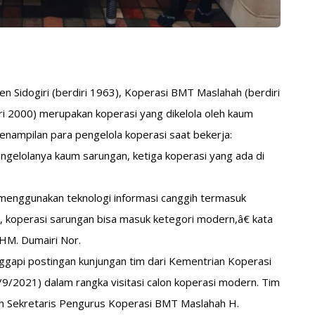
en Sidogiri (berdiri 1963), Koperasi BMT Maslahah (berdiri
 2000) merupakan koperasi yang dikelola oleh kaum
i penampilan para pengelola koperasi saat bekerja:
ngelolanya kaum sarungan, ketiga koperasi yang ada di
h menggunakan teknologi informasi canggih termasuk
t, koperasi sarungan bisa masuk ketegori modern,â€ kata
HM. Dumairi Nor.
ggapi postingan kunjungan tim dari Kementrian Koperasi
/2021) dalam rangka visitasi calon koperasi modern. Tim
eh Sekretaris Pengurus Koperasi BMT Maslahah H.