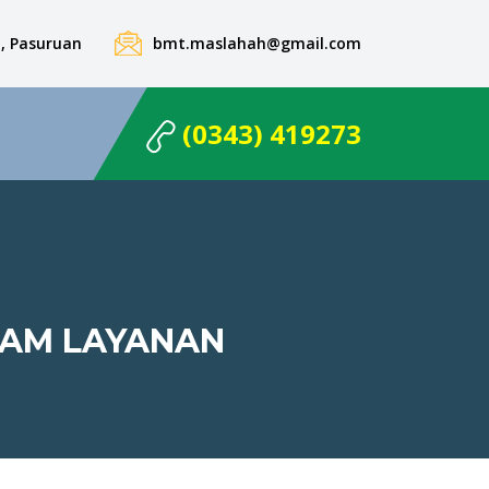
on, Pasuruan
bmt.maslahah@gmail.com
(0343) 419273
LAM LAYANAN